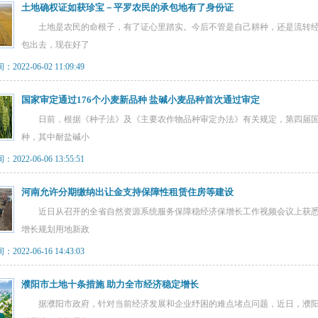
土地确权证如获珍宝－平罗农民的承包地有了身份证
土地是农民的命根子，有了证心里踏实。今后不管是自己耕种，还是流转经
包出去，现在好了
022-06-02 11:09:49
国家审定通过176个小麦新品种 盐碱小麦品种首次通过审定
日前，根据《种子法》及《主要农作物品种审定办法》有关规定，第四届国家
种，其中耐盐碱小
022-06-06 13:55:51
河南允许分期缴纳出让金支持保障性租赁住房等建设
近日从召开的全省自然资源系统服务保障稳经济保增长工作视频会议上获悉，
增长规划用地新政
022-06-16 14:43:03
濮阳市土地十条措施 助力全市经济稳定增长
据濮阳市政府，针对当前经济发展和企业纾困的难点堵点问题，近日，濮阳