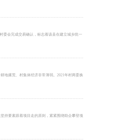
村村委会完成交易确认，标志着该县在建立城乡统一
地撂荒、村集体经济非常薄弱。2021年村两委换
坚持要素跟着项目走的原则，紧紧围绕助企攀登项