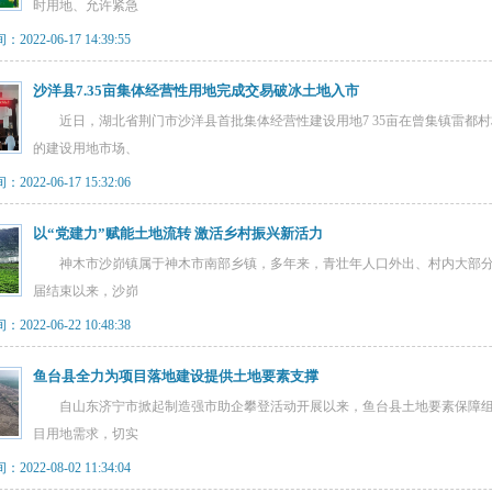
时用地、允许紧急
022-06-17 14:39:55
沙洋县7.35亩集体经营性用地完成交易破冰土地入市
近日，湖北省荆门市沙洋县首批集体经营性建设用地7 35亩在曾集镇雷都
的建设用地市场、
022-06-17 15:32:06
以“党建力”赋能土地流转 激活乡村振兴新活力
神木市沙峁镇属于神木市南部乡镇，多年来，青壮年人口外出、村内大部分耕
届结束以来，沙峁
022-06-22 10:48:38
鱼台县全力为项目落地建设提供土地要素支撑
自山东济宁市掀起制造强市助企攀登活动开展以来，鱼台县土地要素保障组
目用地需求，切实
022-08-02 11:34:04