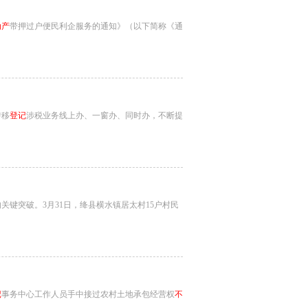
动产
带押过户便民利企服务的通知》（以下简称《通
转移
登记
涉税业务线上办、一窗办、同时办，不断提
的关键突破。3月31日，绛县横水镇居太村15户村民
记
事务中心工作人员手中接过农村土地承包经营权
不