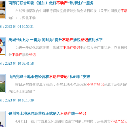
两部门联合印发《通知》做好
不动产
“带押过户”服务
自然资源部联合中国银行保险监督管理委员会近日印发《关于协同做好
不
知》），深化不动
023-04-04 10:56:21
禹城“线上办 一窗办 同时办”提升
不动产
涉税
登记
便利水平
为进一步优化营商环境，禹城市
不动产
登记
中心深入推广商品房、存量房
升
不动产
涉税
登记
023-04-10 09:41:58
山西完成土地承包经营权
不动产
登记
“从0到1”突破
昨日从省自然资源厅获悉，全省土地承包经营权
不动产
登记
完成了从0到1
的30块土地完成了
023-04-10 10:13:39
银川将土地承包经营权正式纳入
不动产
统一
登记
4月11日，银川市西夏区怀远路街道富宁村的5户村民，从银川市
不动产
登